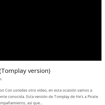
 (Tomplay version)
ón
sion Con ustedes otro video, en esta ocasión vamos a
nte conocida. Esta versión de Tomplay de He’s a Pirate
compañamiento, así que...